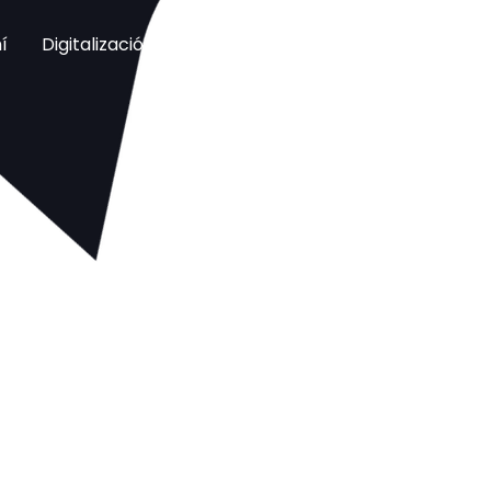
í
Digitalización
Datos
Automatización e IA
C