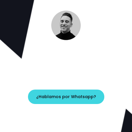
Cuéntame tu idea
de hablar de soluciones, necesito entender tu punto de p
ahora y qué quieres conseguir. Vemos si encaja y por d
¿Hablamos por Whatsapp?
¿Prefieres escribirme por correo?
hola@franrubio.com