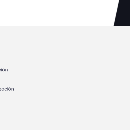
ción
zación