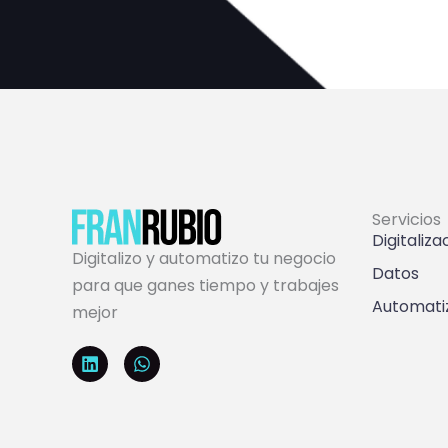
Servicios
Digitaliza
Digitalizo y automatizo tu negocio
Datos
para que ganes tiempo y trabajes
Automati
mejor
L
W
i
h
n
a
k
t
e
s
d
a
i
p