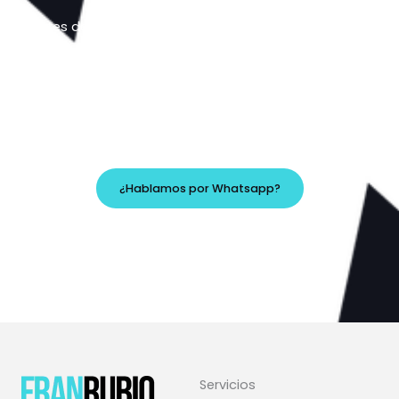
Antes de hablar de soluciones, necesito entender tu
punto de partida.
Cuéntame qué estás haciendo ahora y qué quieres
conseguir. Vemos si encaja y por dónde tendría
sentido empezar.
¿Hablamos por Whatsapp?
¿Prefieres escribirme por correo?
hola@franrubio.com
Servicios